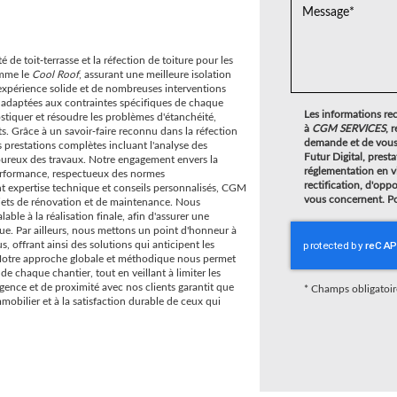
e toit-terrasse et la réfection de toiture pour les
omme le
Cool Roof
, assurant une meilleure isolation
 expérience solide et de nombreuses interventions
 adaptées aux contraintes spécifiques de chaque
Les informations rec
stiquer et résoudre les problèmes d'étanchéité,
à
CGM SERVICES
, 
ts. Grâce à un savoir-faire reconnu dans la réfection
demande et de vous 
 prestations complètes incluant l'analyse des
Futur Digital, pre
igoureux des travaux. Notre engagement envers la
réglementation en v
 performance, respectueux des normes
rectification, d'opp
t expertise technique et conseils personnalisés, CGM
vous concernent. Po
ets de rénovation et de maintenance. Nous
able à la réalisation finale, afin d'assurer une
ique. Par ailleurs, nous mettons un point d'honneur à
, offrant ainsi des solutions qui anticipent les
. Notre approche globale et méthodique nous permet
e chaque chantier, tout en veillant à limiter les
igence et de proximité avec nos clients garantit que
*
Champs obligatoir
obilier et à la satisfaction durable de ceux qui