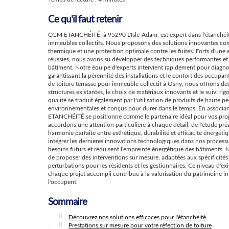
Ce qu'il faut retenir
CGM ETANCHÉITÉ, à 95290 L'Isle-Adam, est expert dans l'étanchéité d
immeubles collectifs. Nous proposons des solutions innovantes c
thermique et une protection optimale contre les fuites. Forts d'une
réussies, nous avons su développer des techniques performantes et
bâtiment. Notre équipe d'experts intervient rapidement pour diagno
garantissant la pérennité des installations et le confort des occupan
de toiture terrasse pour immeuble collectif à Osny, nous offrons des
structures existantes, le choix de matériaux innovants et le suivi r
qualité se traduit également par l'utilisation de produits de haute
environnementales et conçus pour durer dans le temps. En associan
ETANCHÉITÉ se positionne comme le partenaire idéal pour vos proj
accordons une attention particulière à chaque détail, de l'étude préal
harmonie parfaite entre esthétique, durabilité et efficacité énergét
intégrer les dernières innovations technologiques dans nos processus
besoins futurs et réduisent l'empreinte énergétique des bâtiments
de proposer des interventions sur mesure, adaptées aux spécificités d
perturbations pour les résidents et les gestionnaires. Ce niveau d'ex
chaque projet accompli contribue à la valorisation du patrimoine imm
l'occupent.
Sommaire
Découvrez nos solutions efficaces pour l'étanchéité
Prestations sur mesure pour votre réfection de toiture